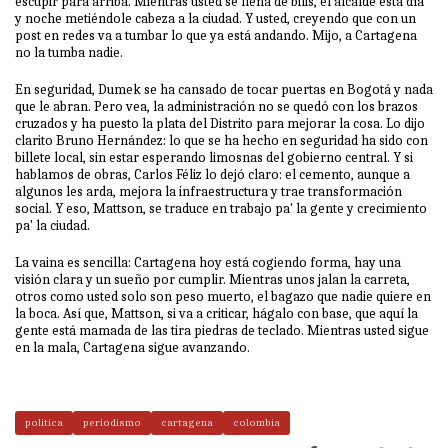
escupir para arriba. Mientras usted se llena de bilis, el alcalde está día
y noche metiéndole cabeza a la ciudad. Y usted, creyendo que con un
post en redes va a tumbar lo que ya está andando. Mijo, a Cartagena
no la tumba nadie.
En seguridad, Dumek se ha cansado de tocar puertas en Bogotá y nada
que le abran. Pero vea, la administración no se quedó con los brazos
cruzados y ha puesto la plata del Distrito para mejorar la cosa. Lo dijo
clarito Bruno Hernández: lo que se ha hecho en seguridad ha sido con
billete local, sin estar esperando limosnas del gobierno central. Y si
hablamos de obras, Carlos Féliz lo dejó claro: el cemento, aunque a
algunos les arda, mejora la infraestructura y trae transformación
social. Y eso, Mattson, se traduce en trabajo pa' la gente y crecimiento
pa' la ciudad.
La vaina es sencilla: Cartagena hoy está cogiendo forma, hay una
visión clara y un sueño por cumplir. Mientras unos jalan la carreta,
otros como usted solo son peso muerto, el bagazo que nadie quiere en
la boca. Así que, Mattson, si va a criticar, hágalo con base, que aquí la
gente está mamada de las tira piedras de teclado. Mientras usted sigue
en la mala, Cartagena sigue avanzando.
politica
periodismo
cartagena
colombia