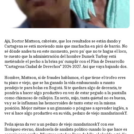
Ajá, Doctor Mattson, cabréate, que los resultados se están dando y
Cartagena se está moviendo más que muchacha en picó de barrio. No
sé dónde andes tu en este momento, pero pa' que no te hagas el loco,
te cuento que la administración del hombre Dumek Turbay está
metiéndole el pecho a la brisa pa' cumplir con el Plan de Desarrollo
“Cartagena Ciudad de Derechos” 2024-2027. Así que vaya bajando dos.
Hombre, Mattson, si de fraudes hablamos, el que tiene el trofeo eres
tu piazo e viejo, que se ha ganado la vida embaucando a cuanto
pendejo te para bolas en Bogotá. Si te quedara algo de decencia, te
pondría a hacer algo productivo en vez de estar pegado a la pantalla
como chismoso de callejón. En serio, mijo, tanta quietud no es buena,
va y se le inflaman las hemorroides de tanto estar en la misma
posición. Mejor métase a un gimnasio o póngase a aprender inglés, a
ver si hace algo productivo en su vida, pedazo de viejo mandarinoskY.
Peña ajena da ver a un pedazo de viejo mandarinoskY con ese
lloriqueo eterno, dándosela de analista político cuando lo que hace es